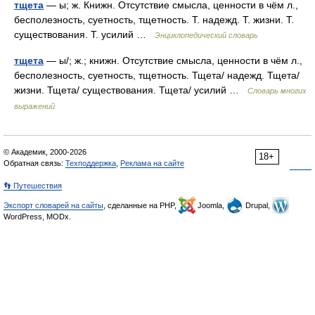
тщета
— ы; ж. Книжн. Отсутствие смысла, ценности в чём л.,
бесполезность, суетность, тщетность. Т. надежд. Т. жизни. Т.
существования. Т. усилий …
Энциклопедический словарь
тщета
— ы/; ж.; книжн. Отсутствие смысла, ценности в чём л.,
бесполезность, суетность, тщетность. Тщета/ надежд. Тщета/
жизни. Тщета/ существования. Тщета/ усилий …
Словарь многих
выражений
© Академик, 2000-2026
18+
Обратная связь:
Техподдержка
,
Реклама на сайте
👣 Путешествия
Экспорт словарей на сайты
, сделанные на PHP,
Joomla,
Drupal,
WordPress, MODx.