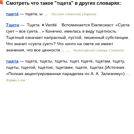
Смотреть что такое "тщета" в других словарях:
тщета́
— тщета, ы …
Русское словесное ударение
Тщета
— Тщета ♦ Vanité Вспоминается Екклесиаст: «Суета
сует – все суета…» Конечно, имелась в виду тщетность.
Тщетный означает напрасный, пустой, лишенный субстанции.
Что значит «суета сует»? Что ничто на свете не имеет
значения, что все ценности… …
Философский словарь Спонвиля
тщета
— тщета, тщеты, тщеты, тщет, тщете, тщетам, тщету,
тщеты, тщетой, тщетою, тщетами, тщете, тщетах (Источник:
«Полная акцентуированная парадигма по А. А. Зализняку») …
Формы слов