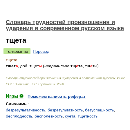
Словарь трудностей произношения и
ударения в современном русском языке
тщета
Толкование
Перевод
тщета
тщет
а
,
род.
тщет
ы
(
неправильно
тщ
е
та
, тщ
е
ты).
Словарь трудностей произношения и ударения в современном русском языке. -
СПб.: "Норинт".
.
К.С. Горбачевич
.
2000
.
Игры ⚽
Поможем написать реферат
Синонимы
:
безрезультативность
,
безрезультатность
,
безуспешность
,
бесплодность
,
бесполезность
,
суета
,
тщетность